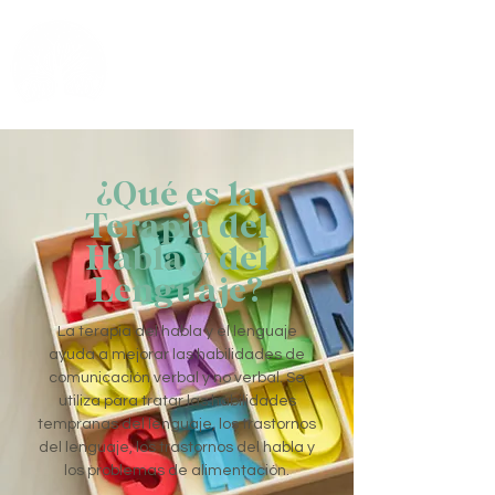
Children's
Premier
Therapy
¿Qué es la
Terapia del
Habla y del
Lenguaje?
La terapia del habla y el lenguaje
ayuda a mejorar las habilidades de
comunicación verbal y no verbal. Se
utiliza para tratar las habilidades
tempranas del lenguaje, los trastornos
del lenguaje, los trastornos del habla y
los problemas de alimentación.